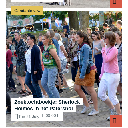
Gandante vzw
Zoektochtboekje: Sherlock
Holmes in het Patershol
09.00 h.
Tue 21 July