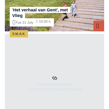
'Het verhaal van Gent', met
Vlieg
10.00 h.
Tue 21 July
S.M.A.K.