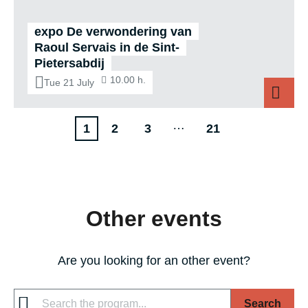
expo De verwondering van
Raoul Servais in de Sint-
Pietersabdij
10.00 h.
Tue 21 July
Pagination
…
Current
P
P
L
1
2
3
21
page
a
a
a
g
g
s
e
e
t
Other events
p
a
g
Are you looking for an other event?
e
Search