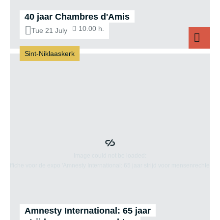
40 jaar Chambres d'Amis
10.00 h.
Tue 21 July
Sint-Niklaaskerk
40
Amnesty International: 65 jaar