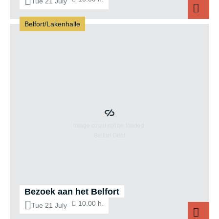
Tue 21 July
Belfort/Lakenhalle
Aziz
Bezoek aan het Belfort
10.00 h.
Tue 21 July