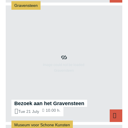
Gravensteen
Bezoek 
Bezoek aan het Gravensteen
10.00 h.
Tue 21 July
Museum voor Schone Kunsten