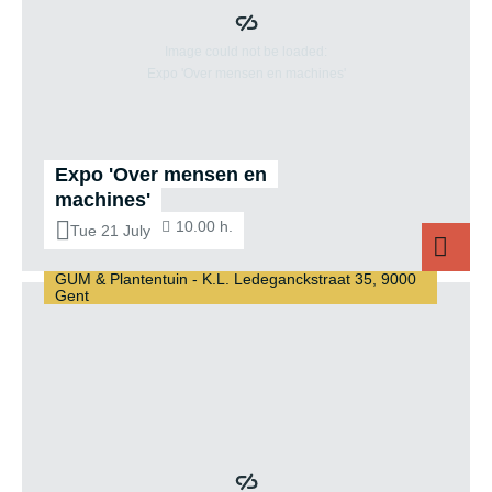
Expo 'Over mensen en
machines'
10.00 h.
Tue 21 July
GUM & Plantentuin - K.L. Ledeganckstraat 35, 9000
Gent