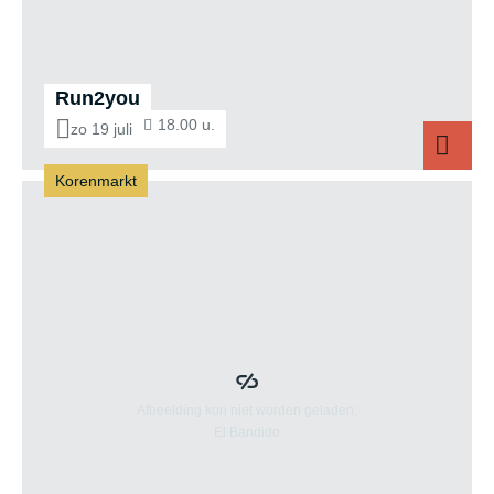
Run2you
18.00 u.
zo 19 juli
Korenmarkt
Run2you