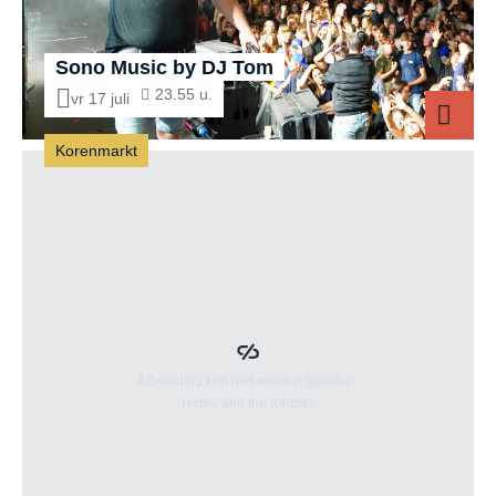
Sono Music by DJ Tom
23.55 u.
vr 17 juli
Korenmarkt
Sono M