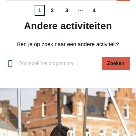
Lost Flamingos
Paginering
…
Volgende
P
P
L
1
2
3
4
pagina
a
a
a
Andere activiteiten
g
g
a
i
i
t
Ben je op zoek naar een andere activiteit?
n
n
s
a
a
t
Zoeken
e
p
a
g
i
n
a