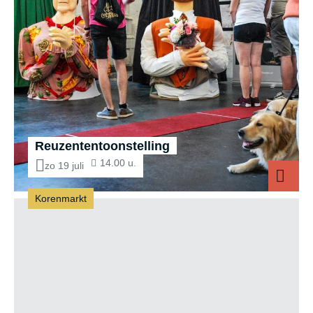
Reuzententoonstelling
14.00 u.
zo 19 juli
Korenmarkt
Reuzente