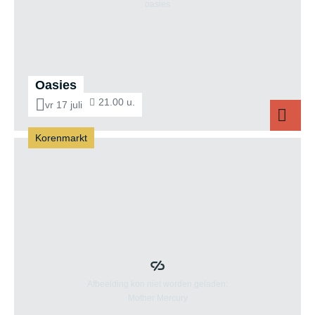
Oasies
21.00 u.
vr 17 juli
Korenmarkt
Oasies