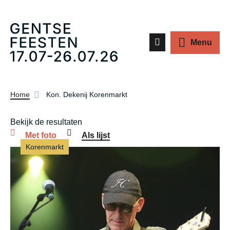
Z
Menu
o
e
k
Kruimelpad
Home
Kon. Dekenij Korenmarkt
e
Bekijk de resultaten
n
Met foto
Als lijst
Korenmarkt