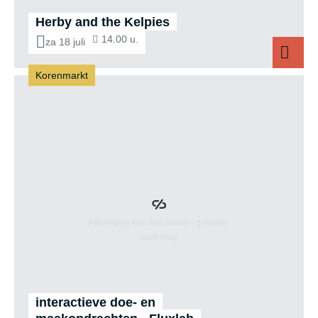
Herby and the Kelpies
14.00 u.
za 18 juli
Korenmarkt
Herby an
interactieve doe- en