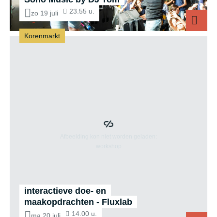
23.55 u.
zo 19 juli
Korenmarkt
Sono M
interactieve doe- en
maakopdrachten - Fluxlab
14.00 u.
ma 20 juli