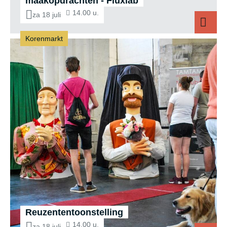
maakopdrachten - Fluxlab
14.00 u.
za 18 juli
Korenmarkt
Reuzententoonstelling
14.00 u.
za 18 juli