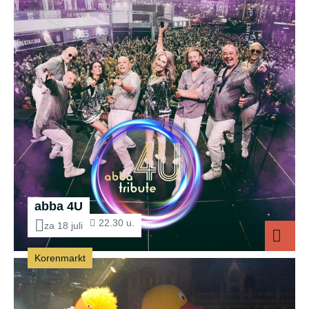
abba 4U
22.30 u.
za 18 juli
Korenmarkt
abba 4U