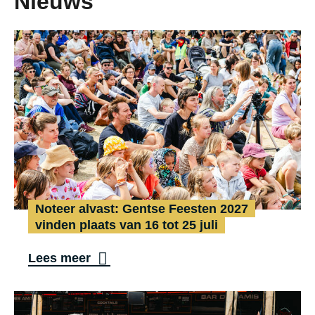
Nieuws
Noteer alvast: Gentse Feesten 2027
vinden plaats van 16 tot 25 juli
N
Lees meer
o
t