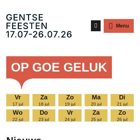
Z
Menu
o
e
k
OP GOE GELUK
e
n
vr
za
zo
ma
di
17 jul
18 jul
19 jul
20 jul
21 jul
wo
do
vr
za
zo
22 jul
23 jul
24 jul
25 jul
26 jul