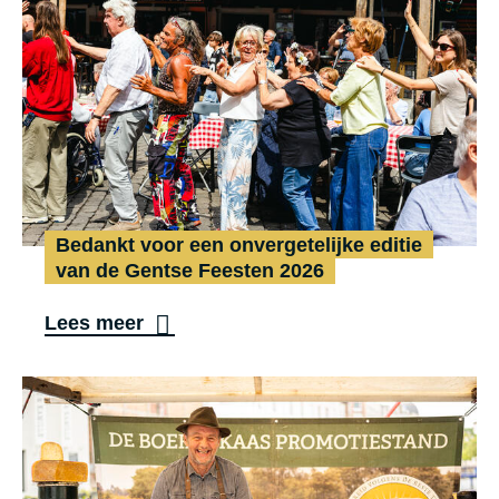
e
e
r
a
l
v
a
Bedankt voor een onvergetelijke editie
s
van de Gentse Feesten 2026
t
B
Lees meer
:
e
G
d
e
a
n
n
t