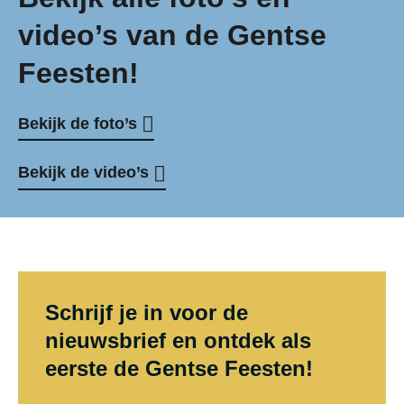
e
1
n
video’s van de Gentse
v
6
e
a
Feesten!
t
e
n
o
s
d
Bekijk de foto’s
t
i
e
2
n
Bekijk de video’s
G
5
d
e
j
e
n
u
V
t
l
e
s
i
l
Schrijf je in voor de
e
d
nieuwsbrief en ontdek als
F
eerste de Gentse Feesten!
s
e
t