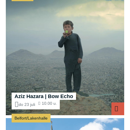
Aziz Hazara | Bow Echo
10.00 u.
do 23 juli
Belfort/Lakenhalle
Aziz