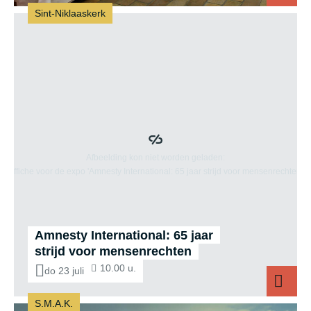
Sint-Niklaaskerk
40
Amnesty International: 65 jaar
strijd voor mensenrechten
10.00 u.
do 23 juli
S.M.A.K.