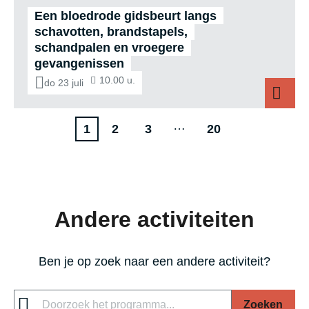
Een bloedrode gidsbeurt langs
schavotten, brandstapels,
schandpalen en vroegere
gevangenissen
10.00 u.
do 23 juli
Paginering
…
Volgende
P
P
L
1
2
3
20
pagina
a
a
a
g
g
a
i
i
t
Andere activiteiten
n
n
s
a
a
t
e
Ben je op zoek naar een andere activiteit?
p
a
Zoeken