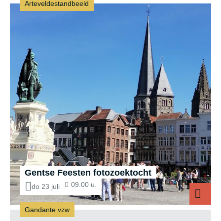
Arteveldestandbeeld
Gent Gepasseerd
Gentse Feesten fotozoektocht
09.00 u.
do 23 juli
Gandante vzw