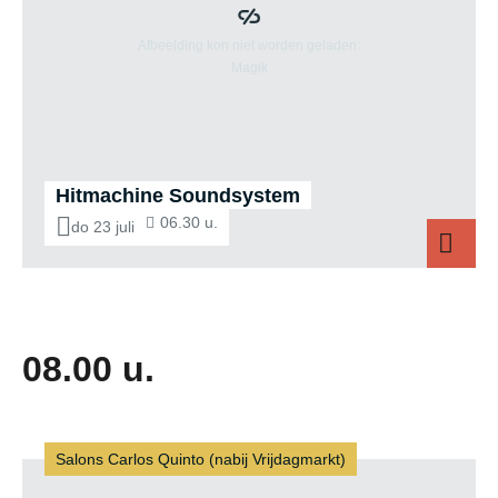
Hitmachine Soundsystem
06.30 u.
do 23 juli
Hi
08.00 u.
Salons Carlos Quinto (nabij Vrijdagmarkt)