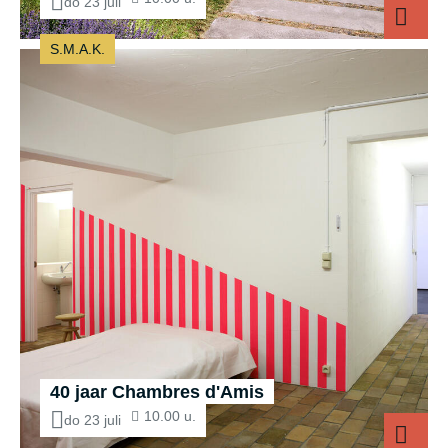
do 23 juli
S.M.A.K.
40 jaar Chambres d'Amis
10.00 u.
do 23 juli