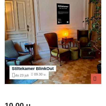
Stiltekamer BlinkOut
09.30 u.
do 23 juli
Stiltekamer 
10.00 u.