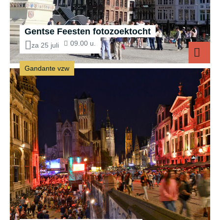
Gentse Feesten fotozoektocht
09.00 u.
za 25 juli
Gandante vzw