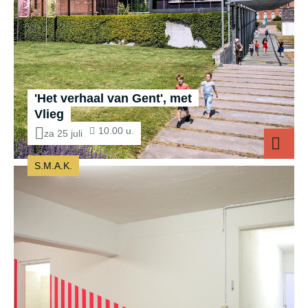
'Het verhaal van Gent', met
Vlieg
10.00 u.
za 25 juli
S.M.A.K.