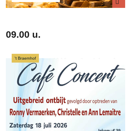
Middeleeuws 
09.00 u.
't Braemhof