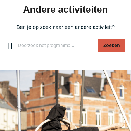
Andere activiteiten
n
n
s
a
a
t
e
Ben je op zoek naar een andere activiteit?
p
a
Zoeken
g
i
n
a