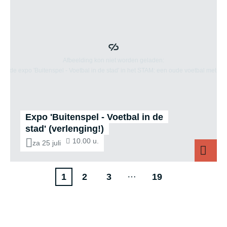
Expo 'Buitenspel - Voetbal in de
stad' (verlenging!)
10.00 u.
za 25 juli
Paginering
…
Volgende
P
P
L
1
2
3
19
pagina
a
a
a
g
g
a
i
i
t