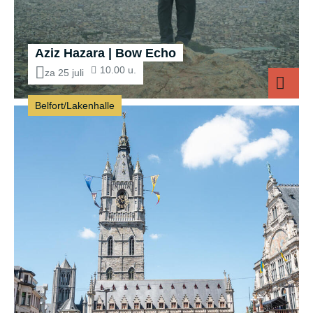
Aziz Hazara | Bow Echo
10.00 u.
za 25 juli
Belfort/Lakenhalle
Aziz