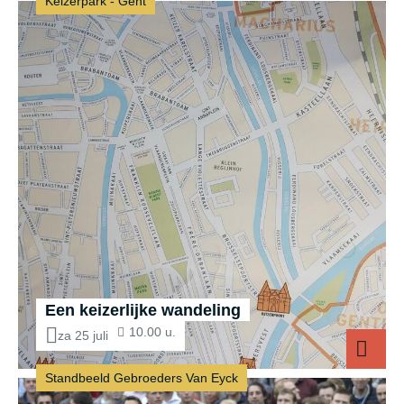
Keizerpark - Gent
Een keizerlijke wandeling
10.00 u.
za 25 juli
Standbeeld Gebroeders Van Eyck
Ee