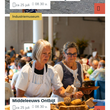
08.30 u.
za 25 juli
Industriemuseum
Middeleeuws Ontbijt
08.30 u.
za 25 juli