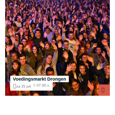
Voedingsmarkt Drongen
07.00 u.
za 25 juli
Voed