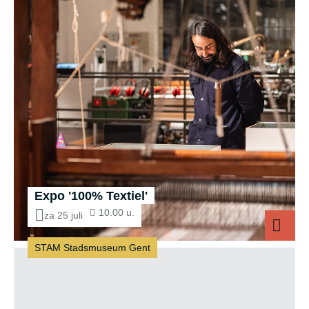
Expo '100% Textiel'
10.00 u.
za 25 juli
STAM Stadsmuseum Gent
Expo '100% Tex