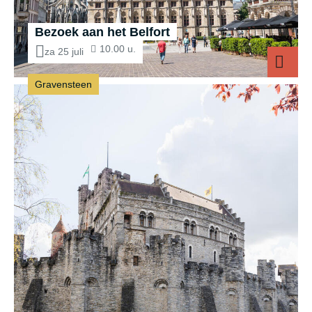
Bezoek aan het Belfort
10.00 u.
za 25 juli
Gravensteen
Bezoek 