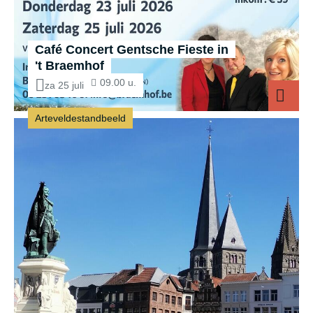
Café Concert Gentsche Fieste in
't Braemhof
09.00 u.
za 25 juli
Arteveldestandbeeld