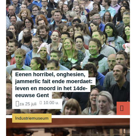
Eenen horribel, onghesien,
jammerlic fait ende moerdaet:
leven en moord in het 14de-
eeuwse Gent
10.00 u.
za 25 juli
Industriemuseum