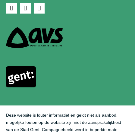
Sociale
F
Y
I
media
a
o
n
links
c
u
s
e
t
t
b
u
a
o
b
g
o
e
r
k
a
m
Deze website is louter informatief en geldt niet als aanbod,
mogelijke fouten op de website zijn niet de aansprakelijkheid
van de Stad Gent.
Campagnebeeld werd in beperkte mate