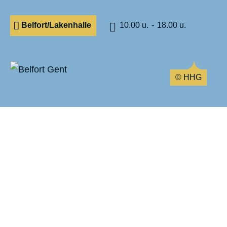
Belfort/Lakenhalle
10.00 u.
18.00 u.
© HHG