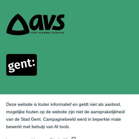
media
a
o
n
links
c
u
s
e
t
t
b
u
a
o
b
g
o
e
r
k
a
m
Deze website is louter informatief en geldt niet als aanbod,
mogelijke fouten op de website zijn niet de aansprakelijkheid
van de Stad Gent.
Campagnebeeld werd in beperkte mate
bewerkt met behulp van AI tools.