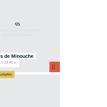
s de Minouche
23.45 u.
uckplein
Les Amis de Minouche