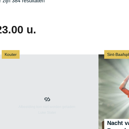
r zijn 384 resultaten
23.00 u.
Kouter
Sint-Baafsp
Nacht v