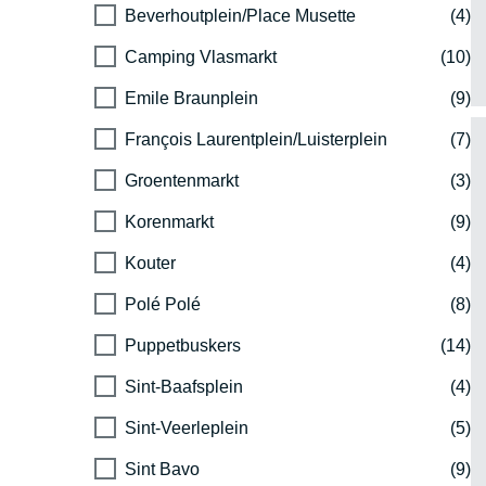
Beverhoutplein/Place Musette
(4)
Camping Vlasmarkt
(10)
Emile Braunplein
(9)
François Laurentplein/Luisterplein
(7)
Groentenmarkt
(3)
Korenmarkt
(9)
Kouter
(4)
Polé Polé
(8)
Puppetbuskers
(14)
Sint-Baafsplein
(4)
Sint-Veerleplein
(5)
Sint Bavo
(9)