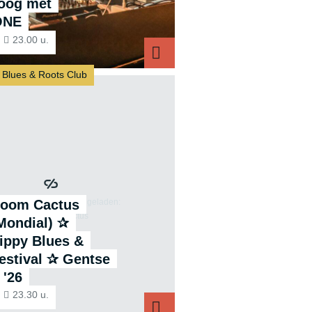
oog met
ONE
23.00 u.
 Blues & Roots Club
oom Cactus
Mondial) ✰
ippy Blues &
estival ✰ Gentse
 '26
23.30 u.