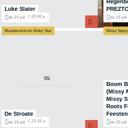
Regenb
Luke Slater
PREZT
23.00 u.
do 23 juli
do 23 juli
Muziekcentrum Kinky Star
Missy Sippy
Luke Slater
Boom B
(Missy 
Missy S
Roots F
De Stroate
Feesten
23.15 u.
do 23 juli
do 23 juli