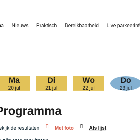
ma
Nieuws
Praktisch
Bereikbaarheid
Live parkeerinf
ma
di
wo
do
20 jul
21 jul
22 jul
23 jul
Programma
kijk de resultaten
Met foto
Als lijst