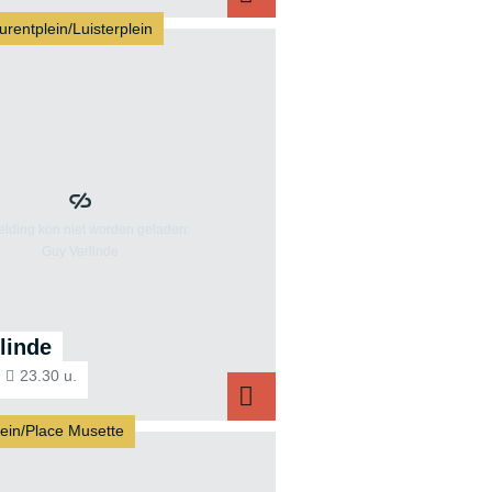
urentplein/Luisterplein
linde
23.30 u.
ein/Place Musette
Guy Verlinde