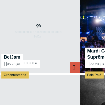
Mardi G
BelJam
Suprêm
00.00 u.
do 23 juli
do 23 juli
Groentenmarkt
Polé Polé
BelJam