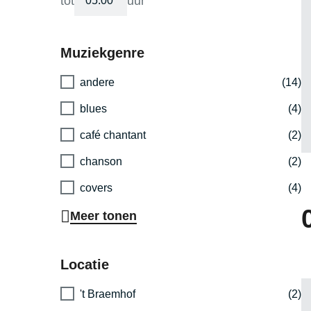
tot
uur
Muziekgenre
andere
(14)
blues
(4)
café chantant
(2)
chanson
(2)
covers
(4)
Meer tonen
Locatie
't Braemhof
(2)