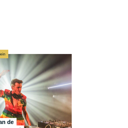
lein
an de