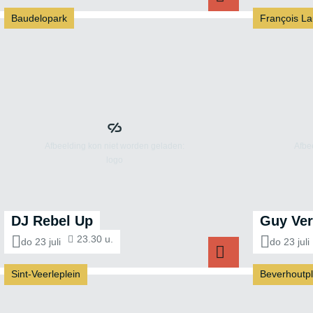
Baudelopark
François La
De Stroate
DJ Rebel Up
Guy Ver
23.30 u.
do 23 juli
do 23 juli
Sint-Veerleplein
Beverhoutpl
DJ Rebel Up