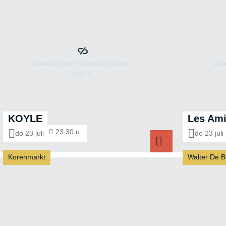
KOYLE
Les Ami
23.30 u.
do 23 juli
do 23 juli
Korenmarkt
Walter De B
KOYLE