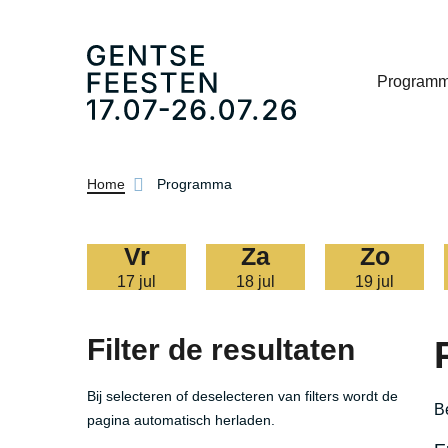
Program
Kruimelpad
Home
Programma
vr
za
zo
17 jul
18 jul
19 jul
Filter de resultaten
Bij selecteren of deselecteren van filters wordt de
Be
pagina automatisch herladen.