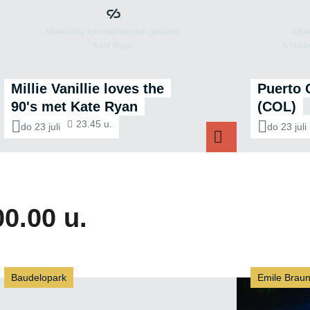
Millie Vanillie loves the
Puerto 
90's met Kate Ryan
(COL)
23.45 u.
do 23 juli
do 23 juli
00.00 u.
Baudelopark
Emile Braun