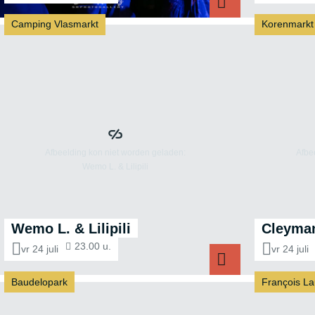
Camping Vlasmarkt
Korenmarkt
Fire Jam
Wemo L. & Lilipili
Cleyman
23.00 u.
vr 24 juli
vr 24 juli
Baudelopark
François La
Wemo L. & Lilipili