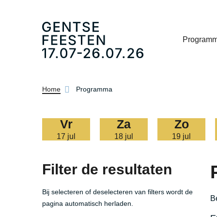
Program
Kruimelpad
Home
Programma
vr
za
zo
17 jul
18 jul
19 jul
Filter de resultaten
Bij selecteren of deselecteren van filters wordt de
Be
pagina automatisch herladen.