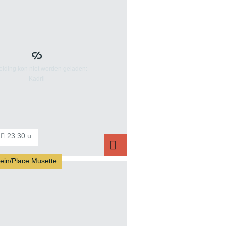
23.30 u.
ein/Place Musette
adril