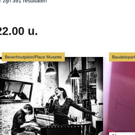
r zijn 391 resultaten
22.00 u.
Beverhoutplein/Place Musette
Baudelopar