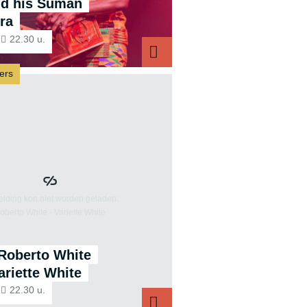
nd his Suman
ra
22.30 u.
ers
ore
Nana 
 Roberto White
ariette White
22.30 u.