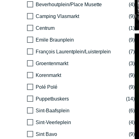
Beverhoutplein/Place Musette
(4)
Camping Vlasmarkt
(9)
Centrum
(1)
Emile Braunplein
(9)
François Laurentplein/Luisterplein
(7)
Groentenmarkt
(3)
Korenmarkt
(9)
Polé Polé
(9)
Puppetbuskers
(14)
Sint-Baafsplein
(6)
Sint-Veerleplein
(4)
Sint Bavo
(9)