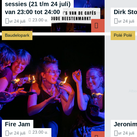
sessies (21 t/m 24 juli)
van 23:00 tot 24:00
Dirk St
23.00 u.
vr 24 juli
vr 24 juli
Baudelopark
Polé Polé
Fire Jam
Jeroni
23.00 u.
vr 24 juli
vr 24 juli