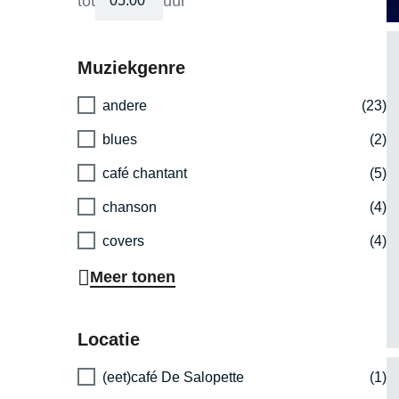
tot
uur
Muziekgenre
andere
(23)
blues
(2)
café chantant
(5)
chanson
(4)
covers
(4)
Meer tonen
Locatie
(eet)café De Salopette
(1)