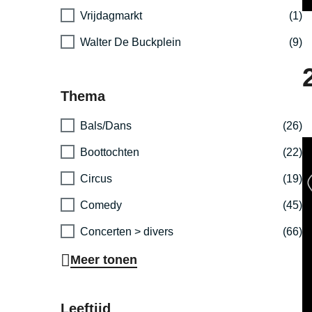
Vrijdagmarkt
(1)
Walter De Buckplein
(9)
Thema
Bals/Dans
(26)
Boottochten
(22)
Circus
(19)
Comedy
(45)
Concerten > divers
(66)
Meer tonen
Leeftijd