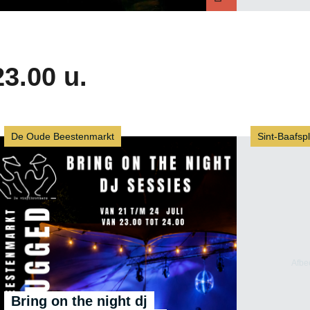
Nila
23.00 u.
De Oude Beestenmarkt
Sint-Baafsp
Bring on the night dj