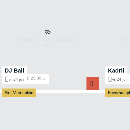
DJ Ball
Kadril
23.30 u.
vr 24 juli
vr 24 juli
Sint-Veerleplein
Beverhoutpl
DJ Ball
K