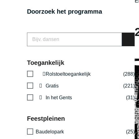
E
Doorzoek het programma
Toegankelijk
Rolstoeltoegankelijk
(288)
Gratis
(221)
In het Gents
(31)
Feestpleinen
Baudelopark
(25)