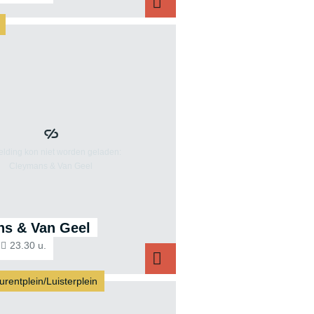
Jeronimo
s & Van Geel
23.30 u.
urentplein/Luisterplein
Cleymans & Van Geel