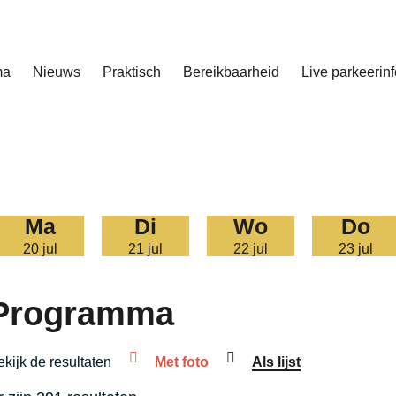
ma
Nieuws
Praktisch
Bereikbaarheid
Live parkeerinf
ma
di
wo
do
20 jul
21 jul
22 jul
23 jul
Programma
kijk de resultaten
Met foto
Als lijst