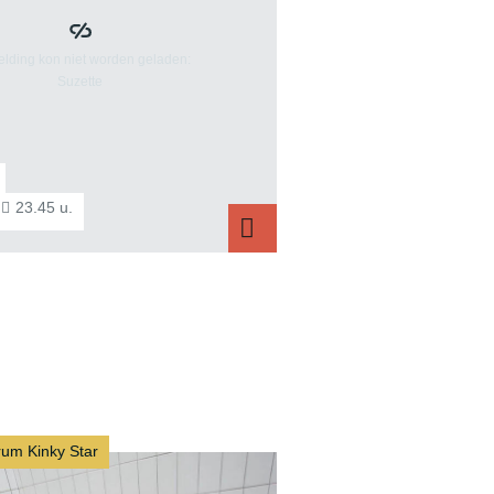
23.45 u.
Suzette
um Kinky Star