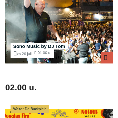
Sono Music by DJ Tom
01.00 u.
zo 26 juli
Sono M
02.00 u.
Walter De Buckplein